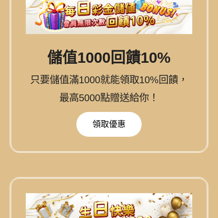
儲值1000回饋10%
只要儲值滿1000就能領取10%回饋，
最高5000點贈送給你！
領取優惠