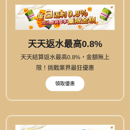
天天返水最高0.8%
天天結算返水最高0.8%，金額無上
限！挑戰業界最狂優惠
領取優惠