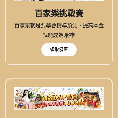
百家樂挑戰賽
百家樂就是要學會精準預測，提高本金
就能成為賭神!
領取優惠