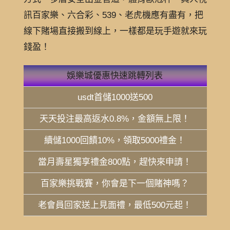
訊百家樂、六合彩、539、老虎機應有盡有，把
線下賭場直接搬到線上，一樣都是玩手遊就來玩
錢盈！
娛樂城優惠快速跳轉列表
usdt首儲1000送500
天天投注最高返水0.8%，金額無上限！
續儲1000回饋10%，領取5000禮金！
當月壽星獨享禮金800點，趕快來申請！
百家樂挑戰賽，你會是下一個賭神嗎？
老會員回家送上見面禮，最低500元起！