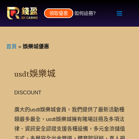
跳
領取優惠
如何註冊?
至
Main
主
Menu
要
內
首頁
»
娛樂城優惠
容
usdt娛樂城
DISCOUNT
廣大的usdt娛樂城會員，我們提供了最新活動種
類最多最全，usdt娛樂城擁有賭場註冊及多項法
律、資訊安全認證支援各種設備，多元金流儲值
方式、多層安全出金管道，體育歐冠杯、真人視