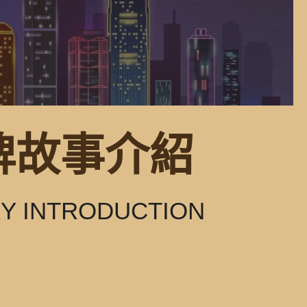
品牌故事介紹
Y INTRODUCTION