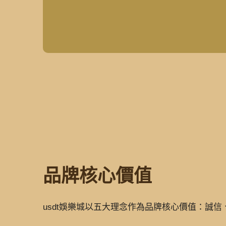
品牌核心價值
usdt娛樂城以五大理念作為品牌核心價值：誠