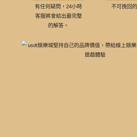
有任何疑問，24小時
不可挽回
客服將會給出最完整
的解答。