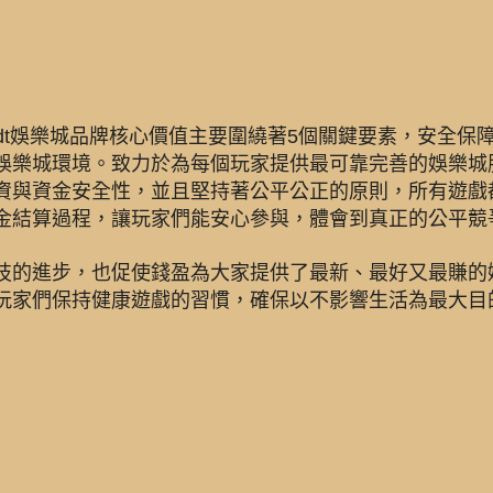
sdt娛樂城品牌核心價值主要圍繞著5個關鍵要素，安全
娛樂城環境。致力於為每個玩家提供最可靠完善的娛樂城
資與資金安全性，並且堅持著公平公正的原則，所有遊戲
金結算過程，讓玩家們能安心參與，體會到真正的公平競
技的進步，也促使錢盈為大家提供了最新、最好又最賺的
玩家們保持健康遊戲的習慣，確保以不影響生活為最大目