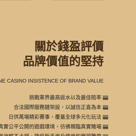
關於錢盈評價
品牌價值的堅持
NE CASINO INSISTENCE OF BRAND VALUE
挑戰業界最高返水以及最佳賠率
合法國際服務鏈架設，以誠信正直為本
日供萬場精彩賽事，覆蓋全球多元化玩法
真實公平公開的遊戲環境，彷彿親臨真實賭場