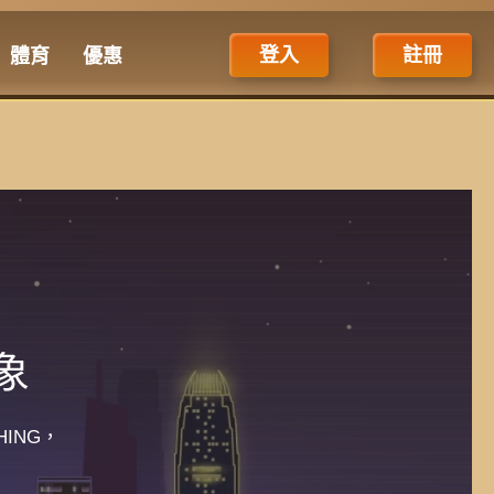
體育
優惠
登入
註冊
象
THING，