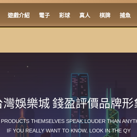
遊戲介紹
電子
彩球
真人
棋牌
捕魚
台灣娛樂城 錢盈評價品牌形
PRODUCTS THEMSELVES SPEAK LOUDER THAN ANY
IF YOU REALLY WANT TO KNOW, LOOK IN THE QY