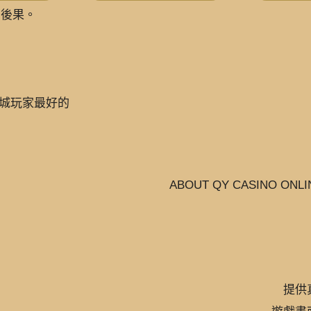
的後果。
ABOUT QY CASINO ONLI
提供