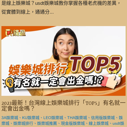
是線上娛樂城？usdt娛樂城教你掌握各種老虎機的差異，
從實體到線上，通通分...
2023最新！台灣線上娛樂城排行「TOP5」有名就一
定會出金嗎？
3A娛樂城
、
KU娛樂城
、
LEO娛樂城
、
THA娛樂城
、
信用版娛樂城
、
娛
樂城
、
娛樂城排行
、
娛樂城推薦
、
現金版娛樂城
、
線上娛樂城
、
usdt娛