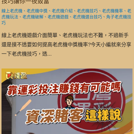
技巧讓你一夜致富
線上老虎機
、
老虎機中獎
、
老虎機介紹
、
老虎機技巧
、
老虎機機率
、
老
虎機玩法
、
老虎機破解
、
老虎機遊戲
、
老虎機選台技巧
、
角子老虎機技
巧
線上老虎機遊戲介面簡單、老虎機玩法也不難，不過新手
還是摸不透要如何提高老虎機中獎機率?今天小編就來分享
一下老虎機技巧，透...