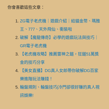
你會喜歡這些文章：
ZG電子老虎機｜遊戲介紹｜給貓金幣、瑪雅
王、777、天外飛仙、衝裝啦
破解【魔龍傳奇】必學的遊戲玩法與技巧｜
GR電子老虎機
【老虎機攻略】推薦雷神之鎚，狂鎚51萬獎
金的技巧分享
【美女直播】DG真人女郎帶你破解DG百家
樂進階玩法賺錢！
輪盤規則、輪盤技巧|冷門卻很好賺的真人視
訊娛樂!