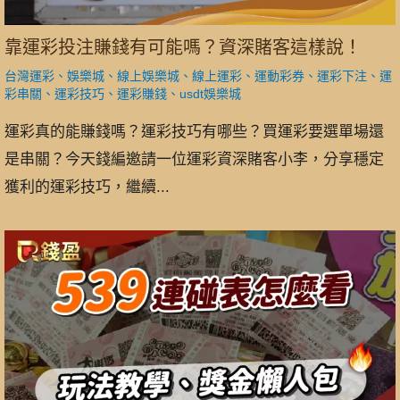
靠運彩投注賺錢有可能嗎？資深賭客這樣說！
台灣運彩
、
娛樂城
、
線上娛樂城
、
線上運彩
、
運動彩券
、
運彩下注
、
運
彩串關
、
運彩技巧
、
運彩賺錢
、
usdt娛樂城
運彩真的能賺錢嗎？運彩技巧有哪些？買運彩要選單場還
是串關？今天錢編邀請一位運彩資深賭客小李，分享穩定
獲利的運彩技巧，繼續...