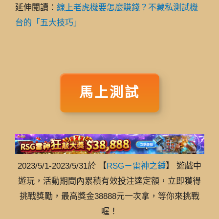
延伸閱讀：
線上老虎機要怎麼賺錢？不藏私測試機
台的「五大技巧」
馬上測試
2023/5/1-2023/5/31於 【
RSG－雷神之錘
】 遊戲中
遊玩，活動期間內累積有效投注達定額，立即獲得
挑戰獎勵，最高獎金38888元一次拿，等你來挑戰
喔！