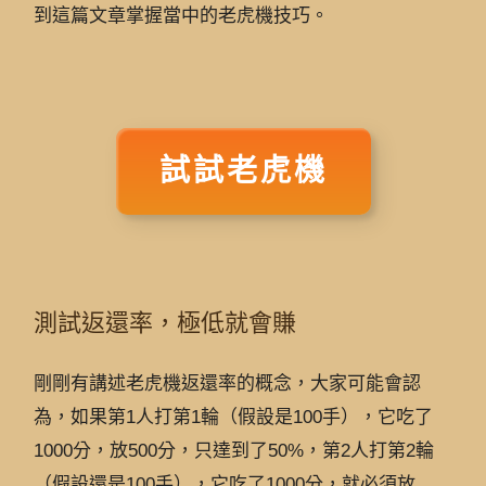
到這篇文章掌握當中的老虎機技巧。
試試老虎機
測試返還率，極低就會賺
剛剛有講述老虎機返還率的概念，大家可能會認
為，如果第1人打第1輪（假設是100手），它吃了
1000分，放500分，只達到了50%，第2人打第2輪
（假設還是100手），它吃了1000分，就必須放