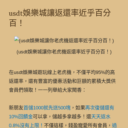
usdt娛樂城讓返還率近乎百分
百！
(usdt娛樂城讓你老虎機返還率近乎百分百！)
在usdt娛樂城遊玩線上老虎機，不僅平均95%的高
返還率，還有豐富的優惠活動和巨額的累積大獎供
會員們領取！一一列舉給大家聞香：
新朋友
首儲1000就先送500塊
，如果
再次復儲還有
10%回饋金
可以拿，儲越多拿越多！還
天天返水
0.8%沒有上限！
不僅這樣，錢盈寵愛所有會員，
過