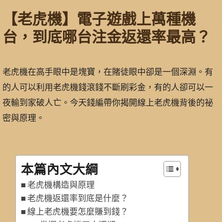
【老虎機】電子遊戲上萬種機
台，到底哪台注金返還率最高？
老虎機在高手眼中是塊寶，在賭徒眼中卻是一個深淵。有
的人可以利用老虎機錢滾錢不斷刷彩金，有的人卻可以一
夜輸到家破人亡。今天錢編帶你揭開線上老虎機背後的祕
密與原理。
本篇內文大綱
老虎機構造與原理
老虎機返還率到底是什麼？
線上老虎機要怎麼賺到錢？