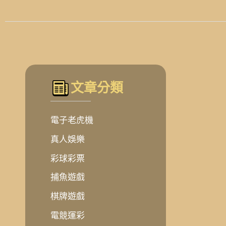
文章分類
電子老虎機
真人娛樂
彩球彩票
捕魚遊戲
棋牌遊戲
電競運彩