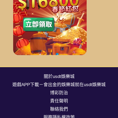
關於usdt娛樂城
遊戲APP下載－會出金的娛樂城就在usdt娛樂城
博彩防治
責任聲明
聯絡我們
服務隱私權政策