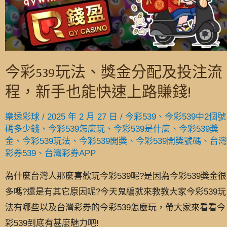
今彩539玩法、獎金分配及投注流
程，新手也能快速上路賺錢!
樂透彩球
/
2025 年 2 月 27 日
/
今彩539
、
今彩539中2個號
碼多少錢
、
今彩539怎麼玩
、
今彩539是什麼
、
今彩539獎
金
、
今彩539玩法
、
今彩539開獎
、
今彩539開獎號碼
、
台灣
彩券539
、
台灣彩券APP
為什麼台灣人那麼喜歡玩今彩539呢?是因為今彩539獎金很
多嗎?還是有其它原因呢?今天鬼編就來教教大家今彩539玩
法有哪些以及台灣彩券的今彩539怎麼玩，帶大家來看看今
彩539到底有甚麼魅力吧!