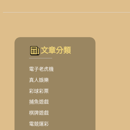
文章分類
電子老虎機
真人娛樂
彩球彩票
捕魚遊戲
棋牌遊戲
電競運彩