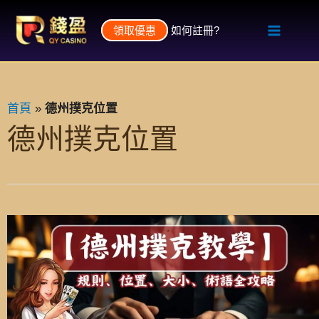
跳
領取優惠
如何註冊?
至
Main
主
Menu
要
內
首頁
»
德州撲克位置
容
德州撲克位置