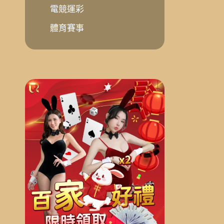
電競運彩
體育賽事