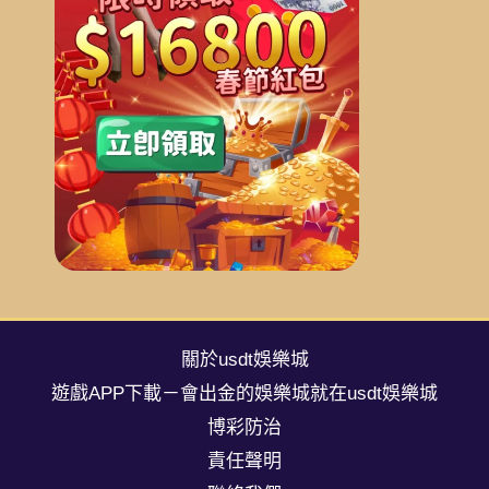
關於usdt娛樂城
遊戲APP下載－會出金的娛樂城就在usdt娛樂城
博彩防治
責任聲明