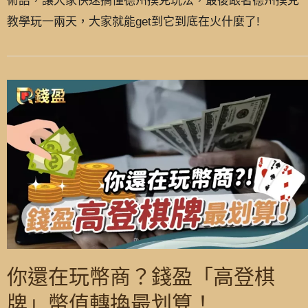
術語，讓大家快速搞懂德州撲克玩法，最後跟著德州撲克
教學玩一兩天，大家就能get到它到底在火什麼了!
你還在玩幣商？錢盈「高登棋
牌」幣值轉換最划算！