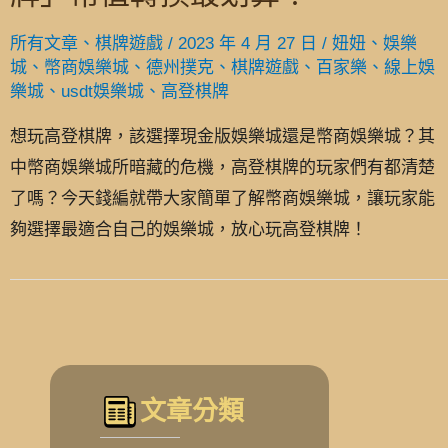
所有文章
、
棋牌遊戲
/
2023 年 4 月 27 日
/
妞妞
、
娛樂
城
、
幣商娛樂城
、
德州撲克
、
棋牌遊戲
、
百家樂
、
線上娛
樂城
、
usdt娛樂城
、
高登棋牌
想玩高登棋牌，該選擇現金版娛樂城還是幣商娛樂城？其
中幣商娛樂城所暗藏的危機，高登棋牌的玩家們有都清楚
了嗎？今天錢編就帶大家簡單了解幣商娛樂城，讓玩家能
夠選擇最適合自己的娛樂城，放心玩高登棋牌！
文章分類